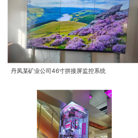
丹凤某矿业公司46寸拼接屏监控系统