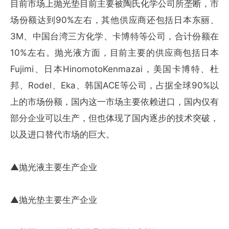
目前市场上抛光垫目前主要被陶氏化学公司所垄断，市
场份额达到90%左右，其他供应商还包括日本东丽、
3M、中国台湾三方化学、卡博特等公司，合计份额在
10%左右。抛光液方面，目前主要的供应商包括日本
Fujimi、日本HinomotoKenmazai，美国卡博特、杜
邦、Rodel、Eka、韩国ACE等公司，占据全球90%以
上的市场份额，国内这一市场主要依赖进口，国内仅有
部分企业可以生产，但也体现了国内逐步的技术突破，
以及进口替代市场的巨大。
▲抛光液主要生产企业
▲抛光垫主要生产企业