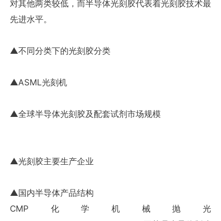
对其他两类较低，而半导体光刻胶代表着光刻胶技术最
先进水平。
▲不同分类下的光刻胶分类
▲ASML光刻机
▲全球半导体光刻胶及配套试剂市场规模
▲光刻胶主要生产企业
▲国内半导体产品结构
CMP化学机械抛光