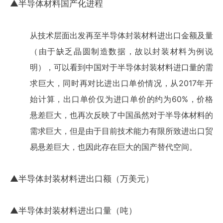
▲半导体材料国产化进程
从技术层面出发再至半导体封装材料进出口金额及量
（由于缺乏晶圆制造数据，故以封装材料为例说
明），可以看到中国对于半导体封装材料进口量的需
求巨大，同时再对比进出口单价情况，从2017年开
始计算，出口单价仅为进口单价的约为60%，价格
悬差巨大，也再次反映了中国虽然对于半导体材料的
需求巨大，但是由于目前技术能力有限所致进出口贸
易悬差巨大，也因此存在巨大的国产替代空间。
▲半导体封装材料进出口额（万美元）
▲半导体封装材料进出口量（吨）