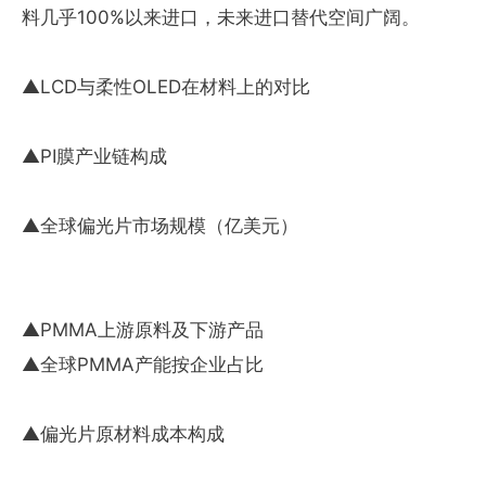
料几乎100%以来进口，未来进口替代空间广阔。
▲LCD与柔性O
LED
在材料上的对比
▲PI膜产业链构成
▲全球偏光片市场规模（亿美元）
▲PMMA上游原料及下游产品
▲全球PMMA产能按企业占比
▲偏光片原材料成本构成