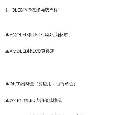
1、O
LED
下游需求强势支撑
▲AMO
LED
和TFT-LCD性能比较
▲AMO
LED
比LCD更轻薄
▲O
LED
出货量（分应用，百万单位）
▲2018年O
LED
应用领域情况