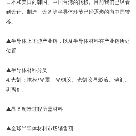
日本和美日向韩国、中国台湾的转移。目前我们已经看
到设计、制造、设备等半导体环节已经逐步的向中国转
移。
▲半导体上下游产业链，以及半导体材料在产业链所处
位置
▲半导体材料分类
4.光刻：掩模/光罩、光刻胶、光刻胶显影液、熔剂、
剥离剂。
▲晶圆制造过程所需材料
▲全球半导体材料市场销售额