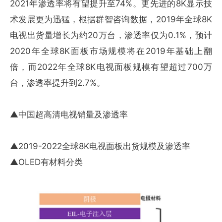
2021年渗透率将有望提升至74%。更先进的8K显示技
术发展更为迅猛，根据群智咨询数据，2019年全球8K
电视出货量增长为约20万台，渗透率仅为0.1%，预计
2020年全球8K面板市场规模将在2019年基础上翻
倍，而2022年全球8K电视面板规模有望超过700万
台，渗透率提升到2.7%。
▲中国超高清电视销量及渗透率
▲2019-2022全球8K电视面板出货规模及渗透率
▲O
LED
有材料分类