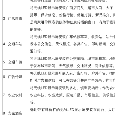
城管等行业部门信息发布与预警系统的标准终端。
将无线
LED显示屏
安装在商店门头、超市入口、大厅
提示、供求信息、价格行情、促销打折、新品推介、
3
门店超市
是商家引导顾客的媒体和信息传播的窗口，有助于吸
的传播。
将无线
LED显示屏
安装在车站候车室、收费站、站台
4
交通车站
发布公交信息、天气预报、各类广告、即时新闻、交
通知等。
将无线
LED显示屏
安装在公交车辆、城市出租车、地
5
交通车辆
于发布城市新闻、天气预报、交通路况、商业信息等
将无线
LED显示屏
可嵌入到广告灯箱、户外广告、招
6
广告传媒
即时广告和信息，可以有效提升整体广告效果，扩大
将无线
LED显示屏
安装到各村、镇重要场所，作为农
7
农业农村
农业科技、农业政策、应急广播、市场信息、供求信
等。
选用带有牌价栏的无线
LED显示屏
安装在前台、大
8
宾馆酒店