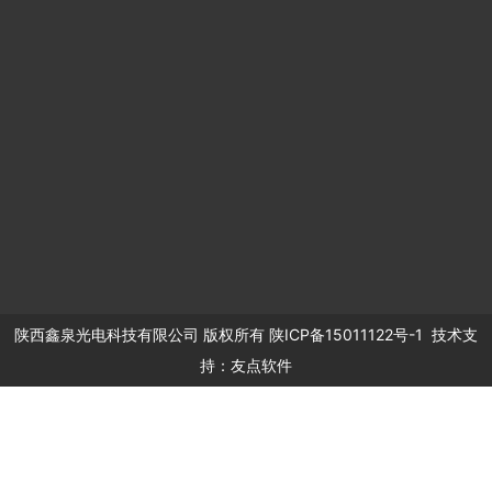
微信关注我们
联系人：史先生
手机：13289833098
电话：029-81543911
邮件：xqled@sohu.com
地址：西安市碑林区长安北路1号会展国际大厦北厅1312室
陕西鑫泉光电科技有限公司
版权所有
陕ICP备15011122号-1
技术支
持：
友点软件