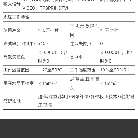
输入信号
VIDEO、TPBPR(HDTV)
系统工作特性
平均无故障时
使用寿命
≥10万小时
≥1万小时
间
衰减率(工作3年)
≤15﹪
连续失控点
0
﹤0.0001，出厂
﹤0.0001，出厂
离散失控点
盲点率
时为0
时为0
工作温度范围
—20至50℃
工作湿度范围
10％至90％RH
屏幕垂直平整
屏幕水平平整度
﹤1mm/㎡
﹤1mm/㎡
度
超温/过载/掉电/图像补偿/各种校正技术/过流/过
防护性能
压/防雷
公司简介
新闻中心
产品展示
下载服务