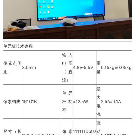
单元板技术参数
输入
像素点间
电压
重
3.0mm
4.8V-5.5V
0.15kg±0.05kg
距
（直
量
流）
最
单元
大
像素构成
1R1G1B
板功
≤12.5W
2.5A±0.1A
电
率
流
驱
尺寸（长
像素
111111Dots/
动