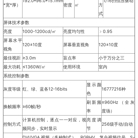
192.0*96.0*15.1mm
1/16扫恒压驱动
*宽*厚）
密度
㎡
方
式
屏体技术参数
亮度
1000-1200cd/㎡
亮度均匀性
﹥0.95
屏幕水平
120±10度
屏幕垂直视角
120±10度
视角
最佳视距
≥3.0m
盲点率
小于万分之三
最大功耗
≤1360W/㎡
使用环境
室内
系统控制参数
显示颜
灰度等级
红、绿、蓝各12-16bits
16777216种
色
刷新频
≥960Hz（全灰
换帧频率
≥60帧/秒
率
度场）
计算机控制，逐点一一对应，视
亮度调
控制方式
256级手动/自动
频同步，实时显示
节
DVI/VGA,视频（多种制式），RGBHV、复合视频信号、S-