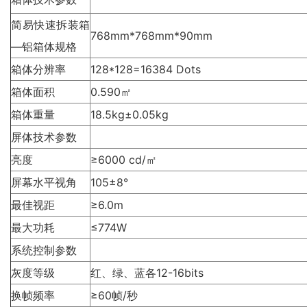
简易快速拆装箱
768mm*768mm*90mm
—铝箱体规格
箱体分辨率
128*128=16384 Dots
箱体面积
0.590㎡
箱体重量
18.5kg±0.05kg
屏体技术参数
亮度
≥6000 cd/㎡
屏幕水平视角
105±8°
最佳视距
≥6.0m
最大功耗
≤774W
系统控制参数
灰度等级
红、绿、蓝各12-16bits
换帧频率
≥60帧/秒