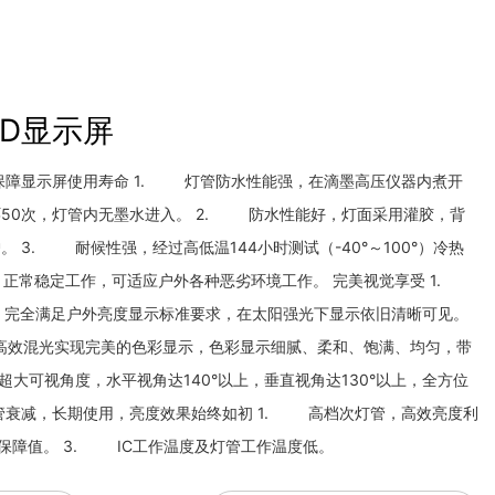
ED显示屏
保障显示屏使用寿命 1. 灯管防水性能强，在滴墨高压仪器内煮开
），循环50次，灯管内无墨水进入。 2. 防水性能好，灯面采用灌胶，背
 3. 耐候性强，经过高低温144小时测试（-40°～100°）冷热
，正常稳定工作，可适应户外各种恶劣环境工作。 完美视觉享受 1.
，完全满足户外亮度显示标准要求，在太阳强光下显示依旧清晰可见。
高效混光实现完美的色彩显示，色彩显示细腻、柔和、饱满、均匀，带
大可视角度，水平视角达140°以上，垂直视角达130°以上，全方位
管衰减，长期使用，亮度效果始终如初 1. 高档次灯管，高效亮度利
保障值。 3. IC工作温度及灯管工作温度低。