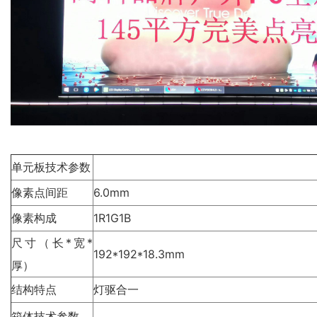
单元板技术参数
像素点间距
6.0mm
像素构成
1R1G1B
尺寸（长*宽*
192*192*18.3mm
厚）
结构特点
灯
驱合一
箱体技术参数