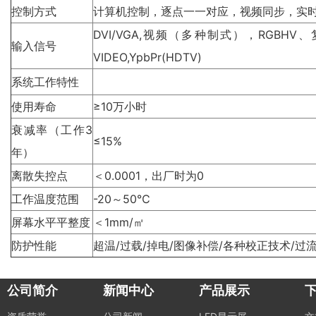
控制方式
计算机控制，逐点一一对应，视频同步，实
DVI/VGA,视频（多种制式），RGBHV
输入信号
VIDEO,YpbPr(HDTV)
系统工作特性
使用寿命
≥10万小时
衰减率（工作3
≤15%
年）
离散失控点
＜0.0001，出厂时为0
工作温度范围
-20～50℃
屏幕水平平整度
＜1mm/㎡
防护性能
超温/过载/掉电/图像补偿/各种校正技术/过流
公司简介
新闻中心
产品展示