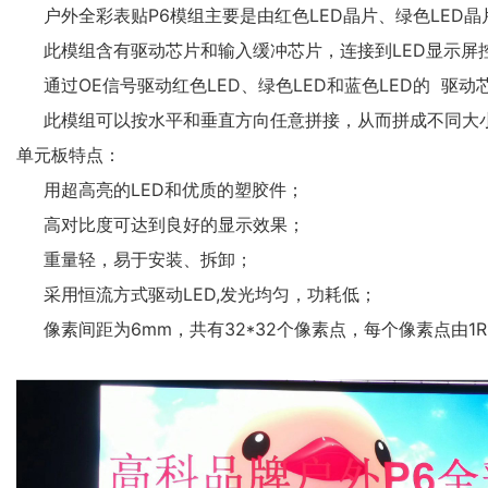
户外全彩表贴P6模组主要是由红色
LED
晶片、绿色
LED
晶
此模组含有驱动芯片和输入缓冲芯片，连接到
LED显示屏
通过OE信号驱动红色
LED
、绿色
LED
和蓝色
LED
的 驱动
此模组可以按水平和垂直方向任意拼接，从而拼成不同大
单元板特点：
用超高亮的
LED
和优质的塑胶件；
高对比度可达到良好的显示效果；
重量轻，易于安装、拆卸；
采用恒流方式驱动
LED
,发光均匀，功耗低；
像素间距为6mm，共有32*32个像素点，每个像素点由1R1