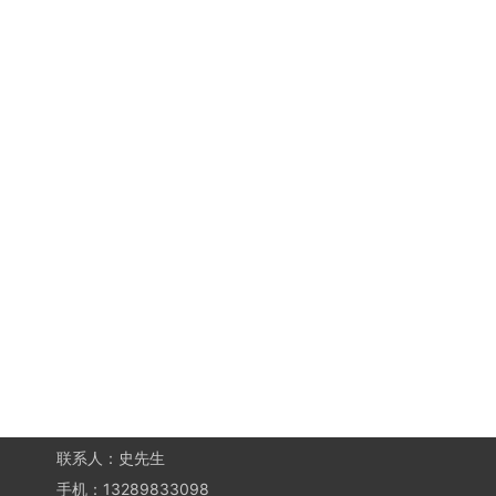
联系人：史先生
手机：13289833098